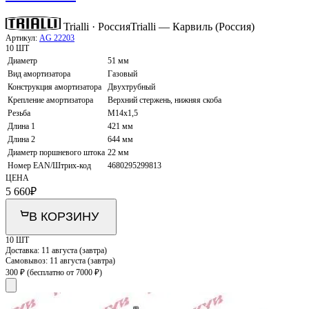
Trialli · Россия
Trialli — Карвиль (Россия)
Артикул:
AG 22203
10 ШТ
Диаметр
51 мм
Вид амортизатора
Газовый
Конструкция амортизатора
Двухтрубный
Крепление амортизатора
Верхний стержень, нижняя скоба
Резьба
M14x1,5
Длина 1
421 мм
Длина 2
644 мм
Диаметр поршневого штока
22 мм
Номер EAN/Штрих-код
4680295299813
ЦЕНА
5 660
₽
В КОРЗИНУ
10 ШТ
Доставка:
11 августа (завтра)
Самовывоз:
11 августа (завтра)
300 ₽
(бесплатно от 7000 ₽)