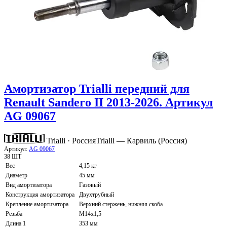
Амортизатор Trialli передний для
Renault Sandero II 2013-2026. Артикул
AG 09067
Trialli · Россия
Trialli — Карвиль (Россия)
Артикул:
AG 09067
38 ШТ
Вес
4,15 кг
Диаметр
45 мм
Вид амортизатора
Газовый
Конструкция амортизатора
Двухтрубный
Крепление амортизатора
Верхний стержень, нижняя скоба
Резьба
M14x1,5
Длина 1
353 мм