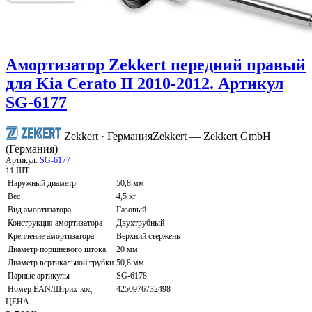
Амортизатор Zekkert передний правый
для Kia Cerato II 2010-2012. Артикул
SG-6177
Zekkert · Германия
Zekkert — Zekkert GmbH
(Германия)
Артикул:
SG-6177
11 ШТ
Наружный диаметр
50,8 мм
Вес
4,5 кг
Вид амортизатора
Газовый
Конструкция амортизатора
Двухтрубный
Крепление амортизатора
Верхний стержень
Диаметр поршневого штока
20 мм
Диаметр вертикальной трубки
50,8 мм
Парные артикулы
SG-6178
Номер EAN/Штрих-код
4250976732498
ЦЕНА