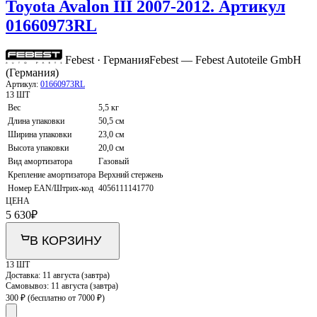
Toyota Avalon III 2007-2012. Артикул
01660973RL
Febest · Германия
Febest — Febest Autoteile GmbH
(Германия)
Артикул:
01660973RL
13 ШТ
Вес
5,5 кг
Длина упаковки
50,5 см
Ширина упаковки
23,0 см
Высота упаковки
20,0 см
Вид амортизатора
Газовый
Крепление амортизатора
Верхний стержень
Номер EAN/Штрих-код
4056111141770
ЦЕНА
5 630
₽
В КОРЗИНУ
13 ШТ
Доставка:
11 августа (завтра)
Самовывоз:
11 августа (завтра)
300 ₽
(бесплатно от 7000 ₽)