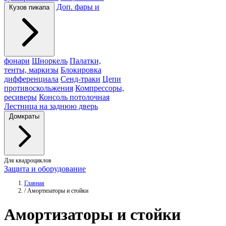
Доп. фары и
Кузов пикапа
фонари
Шноркель
Палатки,
тенты, маркизы
Блокировка
дифференциала
Сенд-траки
Цепи
противоскольжения
Компрессоры,
ресиверы
Консоль потолочная
Лестница на заднюю дверь
Домкраты
Для квадроциклов
Защита и оборудование
Главная
/
Амортизаторы и стойки
Амортизаторы
и стойки