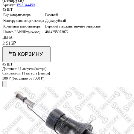
(Беларусь)
Артикул:
PSA344459
45 ШТ
Вид амортизатора
Газовый
Конструкция амортизатора
Двухтрубный
Крепление амортизатора
Верхний стержень, нижнее отверстие
Номер EAN/Штрих-код
4814255073872
ЦЕНА
2 515
₽
В КОРЗИНУ
45 ШТ
Доставка:
11 августа (завтра)
Самовывоз:
11 августа (завтра)
300 ₽
(бесплатно от 7000 ₽)