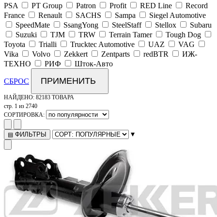
PSA
PT Group
Patron
Profit
RED Line
Record
France
Renault
SACHS
Sampa
Siegel Automotive
SpeedMate
SsangYong
SteelStaff
Stellox
Subaru
Suzuki
TJM
TRW
Terrain Tamer
Tough Dog
Toyota
Trialli
Trucktec Automotive
UAZ
VAG
Vika
Volvo
Zekkert
Zentparts
redBTR
ИЖ-
ТЕХНО
РИФ
Шток-Авто
ПРИМЕНИТЬ
СБРОС
НАЙДЕНО:
82183 ТОВАРА
стр. 1 из 2740
СОРТИРОВКА:
▾
ФИЛЬТРЫ
▤