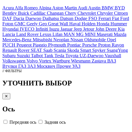
Acura
Alfa Romeo
Alpina
Aston Martin
Audi
Austin
BMW
BYD
Bentley
Buick
Cadillac
Changan
Chery
Chevrolet
Chrysler
Citroen
DAF
Dacia
Daewoo
Daihatsu
Datsun
Dodge
FSO
Ferrari
Fiat
Ford
Foton
GMC
Geely
Geo
Great Wall
Haval
Holden
Honda
Hummer
Hyundai
IVECO
Infiniti
Isuzu
Jaguar
Jeep
Jetour
John Deere
Kia
Lancia
Land Rover
Lexus
Lifan
MAN
MG
MINI
Maserati
Mazda
Mercedes-Benz
Mitsubishi
Neoplan
Nissan
Oldsmobile
Opel
PUCH
Peugeot
Piaggio
Plymouth
Pontiac
Porsche
Proton
Ravon
Renault
Rover
SEAT
Saab
Scania
Skoda
Smart
Spyker
SsangYong
Subaru
Suzuki
Talbot
Tank
Tesla
Toyota
UZ-Daewoo
Vauxhall
Volkswagen
Volvo
Vortex
Wartburg
Wiesmann
Zastava
ВАЗ
Втулки
ГАЗ
ЗАЗ
Москвич
Прочее
УАЗ
// ФИЛЬТРЫ
УТОЧНИТЬ ВЫБОР
✕
Ось
Передняя ось
Задняя ось