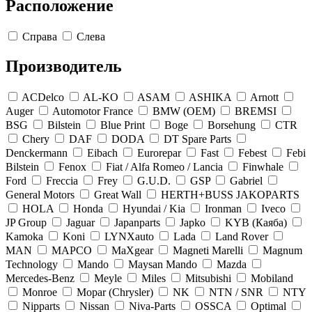
Расположение
Справа
Слева
Производитель
ACDelco
AL-KO
ASAM
ASHIKA
Arnott
Auger
Automotor France
BMW (OEM)
BREMSI
BSG
Bilstein
Blue Print
Boge
Borsehung
CTR
Chery
DAF
DODA
DT Spare Parts
Denckermann
Eibach
Eurorepar
Fast
Febest
Febi
Bilstein
Fenox
Fiat / Alfa Romeo / Lancia
Finwhale
Ford
Freccia
Frey
G.U.D.
GSP
Gabriel
General Motors
Great Wall
HERTH+BUSS JAKOPARTS
HOLA
Honda
Hyundai / Kia
Ironman
Iveco
JP Group
Jaguar
Japanparts
Japko
KYB (Каяба)
Kamoka
Koni
LYNXauto
Lada
Land Rover
MAN
MAPCO
MaXgear
Magneti Marelli
Magnum
Technology
Mando
Maysan Mando
Mazda
Mercedes-Benz
Meyle
Miles
Mitsubishi
Mobiland
Monroe
Mopar (Chrysler)
NK
NTN / SNR
NTY
Nipparts
Nissan
Niva-Parts
OSSCA
Optimal