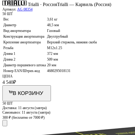
Trialli · Россия
Trialli — Карвиль (Россия)
Артикул:
AG 08354
50 ШТ
Вес
3,61 кг
Диаметр
48,5 мм
Вид амортизатора
Газовый
Конструкция амортизатора
Двухтрубный
Крепление амортизатора
Верхний стержень, нижняя скоба
Резьба
M12x1.25
Длина 1
372 мм
Длина 2
509 мм
Диаметр поршневого штока
20 мм
Номер EAN/Штрих-код
4680295018131
ЦЕНА
4 540
₽
В КОРЗИНУ
50 ШТ
Доставка:
11 августа (завтра)
Самовывоз:
11 августа (завтра)
300 ₽
(бесплатно от 7000 ₽)