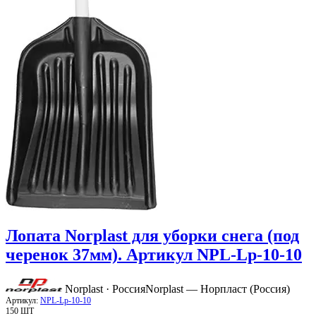
Лопата Norplast для уборки снега (под
черенок 37мм). Артикул NPL-Lp-10-10
Norplast · Россия
Norplast — Норпласт (Россия)
Артикул:
NPL-Lp-10-10
150 ШТ