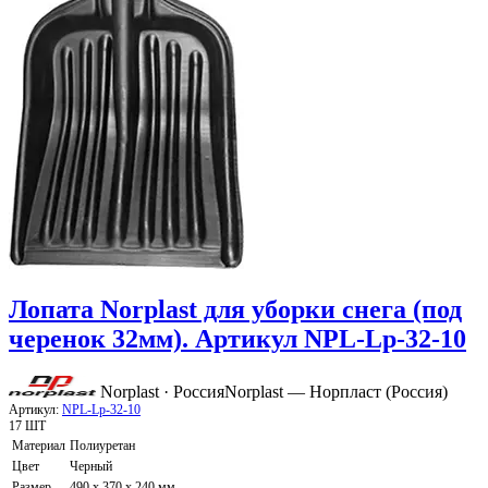
Лопата Norplast для уборки снега (под
черенок 32мм). Артикул NPL-Lp-32-10
Norplast · Россия
Norplast — Норпласт (Россия)
Артикул:
NPL-Lp-32-10
17 ШТ
Материал
Полиуретан
Цвет
Черный
Размер
490 x 370 x 240 мм