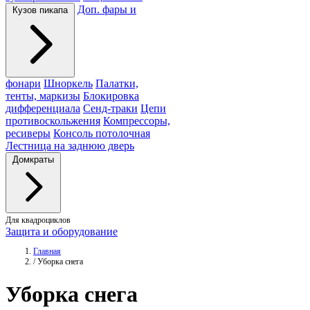
Доп. фары и
Кузов пикапа
фонари
Шноркель
Палатки,
тенты, маркизы
Блокировка
дифференциала
Сенд-траки
Цепи
противоскольжения
Компрессоры,
ресиверы
Консоль потолочная
Лестница на заднюю дверь
Домкраты
Для квадроциклов
Защита и оборудование
Главная
/
Уборка снега
Уборка
снега