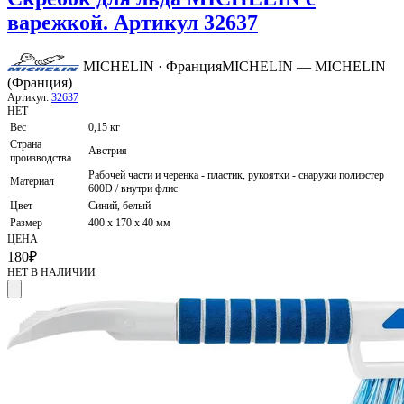
варежкой. Артикул 32637
MICHELIN · Франция
MICHELIN — MICHELIN
(Франция)
Артикул:
32637
НЕТ
Вес
0,15 кг
Страна
Австрия
производства
Рабочей части и черенка - пластик, рукоятки - снаружи полиэстер
Материал
600D / внутри флис
Цвет
Синий, белый
Размер
400 х 170 х 40 мм
ЦЕНА
180
₽
НЕТ В НАЛИЧИИ