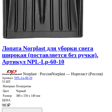
Лопата Norplast для уборки снега
широкая (поставляется без ручки).
Артикул NPL-Lp-60-10
Norplast · Россия
Norplast — Норпласт (Россия)
Артикул:
NPL-Lp-60-10
53 ШТ
Материал
Полиуретан
Цвет
Черный
Размер
380 x 550 x 140 мм
ЦЕНА
983
₽