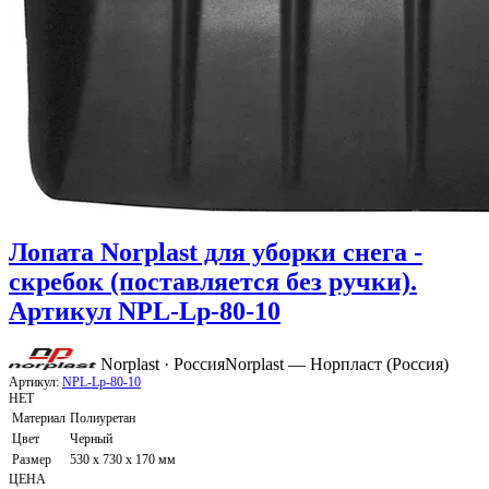
Лопата Norplast для уборки снега -
скребок (поставляется без ручки).
Артикул NPL-Lp-80-10
Norplast · Россия
Norplast — Норпласт (Россия)
Артикул:
NPL-Lp-80-10
НЕТ
Материал
Полиуретан
Цвет
Черный
Размер
530 x 730 x 170 мм
ЦЕНА