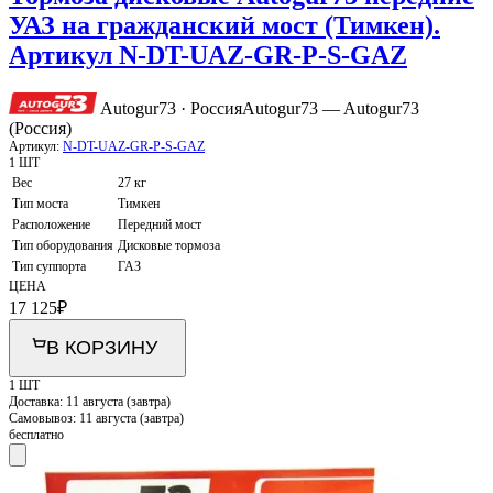
УАЗ на гражданский мост (Тимкен).
Артикул N-DT-UAZ-GR-P-S-GAZ
Autogur73 · Россия
Autogur73 — Autogur73
(Россия)
Артикул:
N-DT-UAZ-GR-P-S-GAZ
1 ШТ
Вес
27 кг
Тип моста
Тимкен
Расположение
Передний мост
Тип оборудования
Дисковые тормоза
Тип суппорта
ГАЗ
ЦЕНА
17 125
₽
В КОРЗИНУ
1 ШТ
Доставка:
11 августа (завтра)
Самовывоз:
11 августа (завтра)
бесплатно