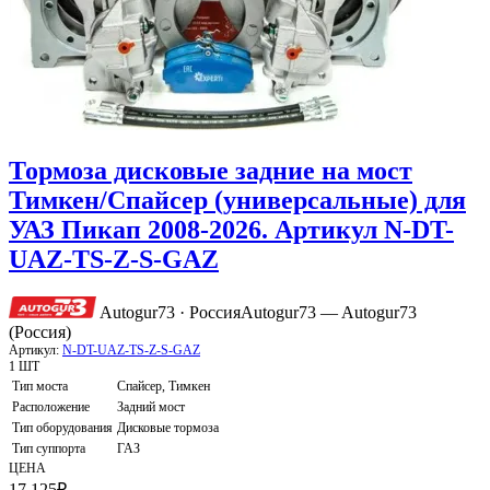
Тормоза дисковые задние на мост
Тимкен/Спайсер (универсальные) для
УАЗ Пикап 2008-2026. Артикул N-DT-
UAZ-TS-Z-S-GAZ
Autogur73 · Россия
Autogur73 — Autogur73
(Россия)
Артикул:
N-DT-UAZ-TS-Z-S-GAZ
1 ШТ
Тип моста
Спайсер, Тимкен
Расположение
Задний мост
Тип оборудования
Дисковые тормоза
Тип суппорта
ГАЗ
ЦЕНА
17 125
₽