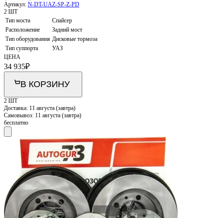
Артикул:
N-DT-UAZ-SP-Z-PD
2 ШТ
Тип моста
Спайсер
Расположение
Задний мост
Тип оборудования
Дисковые тормоза
Тип суппорта
УАЗ
ЦЕНА
34 935
₽
В КОРЗИНУ
2 ШТ
Доставка:
11 августа (завтра)
Самовывоз:
11 августа (завтра)
бесплатно