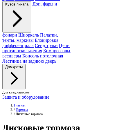
Доп. фары и
Кузов пикапа
фонари
Шноркель
Палатки,
тенты, маркизы
Блокировка
дифференциала
Сенд-траки
Цепи
противоскольжения
Компрессоры,
ресиверы
Консоль потолочная
Лестница на заднюю дверь
Домкраты
Для квадроциклов
Защита и оборудование
Главная
/
Тормоза
/
Дисковые тормоза
Дисковые
тормоза