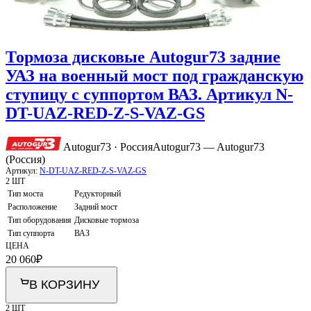
Тормоза дисковые Autogur73 задние
УАЗ на военный мост под гражданскую
ступицу с суппортом ВАЗ. Артикул N-
DT-UAZ-RED-Z-S-VAZ-GS
Autogur73 · Россия
Autogur73 — Autogur73
(Россия)
Артикул:
N-DT-UAZ-RED-Z-S-VAZ-GS
2 ШТ
Тип моста
Редукторный
Расположение
Задний мост
Тип оборудования
Дисковые тормоза
Тип суппорта
ВАЗ
ЦЕНА
20 060
₽
В КОРЗИНУ
2 ШТ