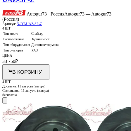
Autogur73 · Россия
Autogur73 — Autogur73
(Россия)
Артикул:
N-DT-UAZ-SP-Z
4 ШТ
Тип моста
Спайсер
Расположение
Задний мост
Тип оборудования
Дисковые тормоза
Тип суппорта
УАЗ
ЦЕНА
33 750
₽
В КОРЗИНУ
4 ШТ
Доставка:
11 августа (завтра)
Самовывоз:
11 августа (завтра)
бесплатно