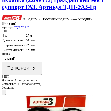
Буханка (2206/452) гражданский мост
суппорт ГАЗ. Артикул ТДП-УАЗ-Гр
Autogur73 · Россия
Autogur73 — Autogur73
(Россия)
Артикул:
ТДП-УАЗ-Гр
3 ШТ
Вес
27 кг
Длина упаковки
500 мм
Ширина упаковки
225 мм
Высота упаковки
420 мм
ЦЕНА
15 600
₽
В КОРЗИНУ
3 ШТ
Доставка:
11 августа (завтра)
Самовывоз:
11 августа (завтра)
бесплатно