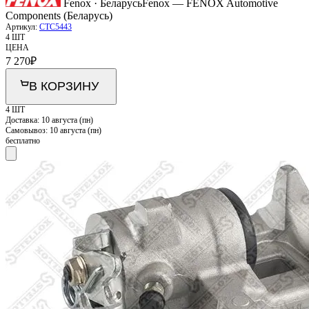
Fenox · Беларусь
Fenox — FENOX Automotive
Components (Беларусь)
Артикул:
CTC5443
4 ШТ
ЦЕНА
7 270
₽
В КОРЗИНУ
4 ШТ
Доставка:
10 августа (пн)
Самовывоз:
10 августа (пн)
бесплатно