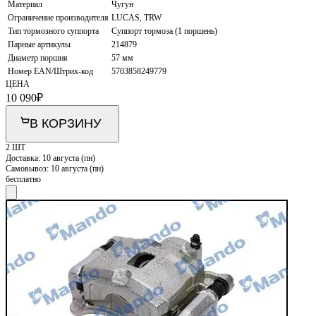
Материал
Чугун
Ограничение производителя
LUCAS, TRW
Тип тормозного суппорта
Суппорт тормоза (1 поршень)
Парные артикулы
214879
Диаметр поршня
57 мм
Номер EAN/Штрих-код
5703858249779
ЦЕНА
10 090
₽
В КОРЗИНУ
2 ШТ
Доставка:
10 августа (пн)
Самовывоз:
10 августа (пн)
бесплатно