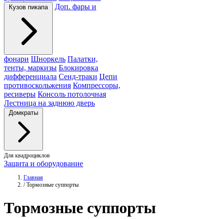
Доп. фары и
Кузов пикапа
фонари
Шноркель
Палатки,
тенты, маркизы
Блокировка
дифференциала
Сенд-траки
Цепи
противоскольжения
Компрессоры,
ресиверы
Консоль потолочная
Лестница на заднюю дверь
Домкраты
Для квадроциклов
Защита и оборудование
Главная
/
Тормозные суппорты
Тормозные
суппорты