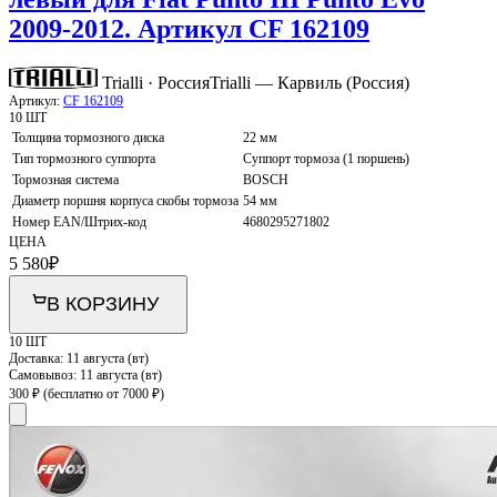
2009-2012. Артикул CF 162109
Trialli · Россия
Trialli — Карвиль (Россия)
Артикул:
CF 162109
10 ШТ
Толщина тормозного диска
22 мм
Тип тормозного суппорта
Суппорт тормоза (1 поршень)
Тормозная система
BOSCH
Диаметр поршня корпуса скобы тормоза
54 мм
Номер EAN/Штрих-код
4680295271802
ЦЕНА
5 580
₽
В КОРЗИНУ
10 ШТ
Доставка:
11 августа (вт)
Самовывоз:
11 августа (вт)
300 ₽
(бесплатно от 7000 ₽)