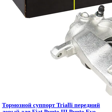
Тормозной суппорт Trialli передний
левый для Fiat Punto III Punto Evo