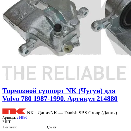
Тормозной суппорт NK (Чугун) для
Volvo 780 1987-1990. Артикул 214880
NK · Дания
NK — Danish SBS Group (Дания)
Артикул:
214880
2 ШТ
Вес нетто
3,52 кг