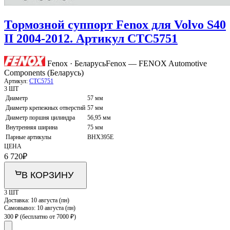
Тормозной суппорт Fenox для Volvo S40
II 2004-2012. Артикул CTC5751
Fenox · Беларусь
Fenox — FENOX Automotive
Components (Беларусь)
Артикул:
CTC5751
3 ШТ
Диаметр
57 мм
Диаметр крепежных отверстий
57 мм
Диаметр поршня цилиндра
56,95 мм
Внутренняя ширина
75 мм
Парные артикулы
BHX395E
ЦЕНА
6 720
₽
В КОРЗИНУ
3 ШТ
Доставка:
10 августа (пн)
Самовывоз:
10 августа (пн)
300 ₽
(бесплатно от 7000 ₽)