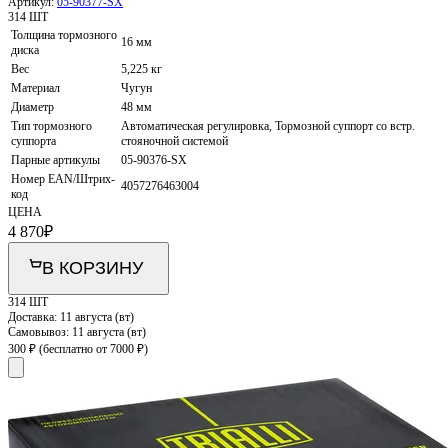
Артикул:
05-90377-SX
314 ШТ
Толщина тормозного
16 мм
диска
Вес
5,225 кг
Материал
Чугун
Диаметр
48 мм
Тип тормозного
Автоматическая регулировка, Тормозной суппорт со встр.
суппорта
стояночной системой
Парные артикулы
05-90376-SX
Номер EAN/Штрих-
4057276463004
код
ЦЕНА
4 870
₽
В КОРЗИНУ
314 ШТ
Доставка:
11 августа (вт)
Самовывоз:
11 августа (вт)
300 ₽
(бесплатно от 7000 ₽)