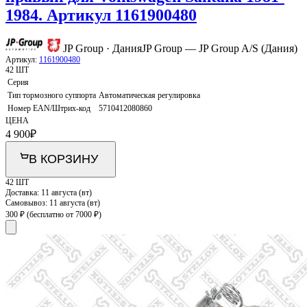
1984. Артикул 1161900480
JP Group · Дания
JP Group — JP Group A/S (Дания)
Артикул:
1161900480
42 ШТ
Серия
Тип тормозного суппорта
Автоматическая регулировка
Номер EAN/Штрих-код
5710412080860
ЦЕНА
4 900
₽
В КОРЗИНУ
42 ШТ
Доставка:
11 августа (вт)
Самовывоз:
11 августа (вт)
300 ₽
(бесплатно от 7000 ₽)