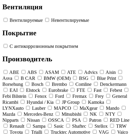
Вентиляция
Вентилируемые
Невентилируемые
Покрытие
С антикоррозионным покрытием
Производитель
ABE
ABS
ASAM
ATE
Advics
Aisin
Asva
B CAR
BMW (OEM)
BSG
Blue Print
Borsehung
Bosch
Brembo
Comline
Denckermann
EAI
Elstock
Eurobrake
FTE
Fast
Febest
Febi Bilstein
Fenox
Ford
Fremax
Frey
General
Ricambi
Hyundai / Kia
JP Group
Kamoka
LYNXauto
Lauber
MAPCO
MaXgear
Mando
Mazda
Mercedes-Benz
Mitsubishi
NK
NTY
Nipparts
Nissan
OSSCA
PSA
Patron
RED Line
Renault
Sampa
Sasic
Shaftec
Stellox
TRW
Toyota
Trialli
Trucktec Automotive
VAG
Vaico