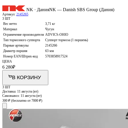
NK · Дания
NK — Danish SBS Group (Дания)
Артикул:
2145265
3 ШТ
Вес нетто
3,71 кг
Материал
Чугун
Ограничение производителя
ADVICS-OHIO
Тип тормозного суппорта
Суппорт тормоза (1 поршень)
Парные артикулы
2145266
Диаметр поршня
63 мм
Номер EAN/Штрих-код
5703858917524
ЦЕНА
6 280
₽
В КОРЗИНУ
3 ШТ
Доставка:
11 августа (вт)
Самовывоз:
11 августа (вт)
300 ₽
(бесплатно от 7000 ₽)