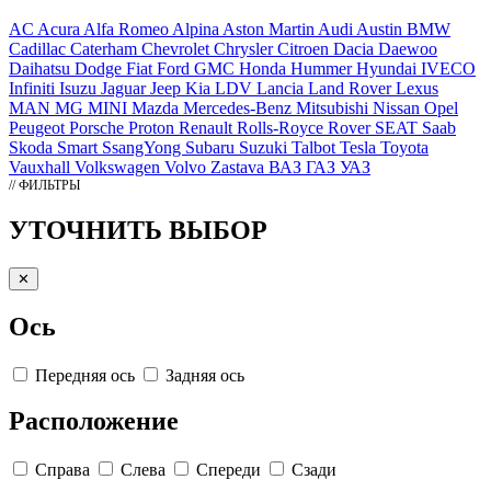
AC
Acura
Alfa Romeo
Alpina
Aston Martin
Audi
Austin
BMW
Cadillac
Caterham
Chevrolet
Chrysler
Citroen
Dacia
Daewoo
Daihatsu
Dodge
Fiat
Ford
GMC
Honda
Hummer
Hyundai
IVECO
Infiniti
Isuzu
Jaguar
Jeep
Kia
LDV
Lancia
Land Rover
Lexus
MAN
MG
MINI
Mazda
Mercedes-Benz
Mitsubishi
Nissan
Opel
Peugeot
Porsche
Proton
Renault
Rolls-Royce
Rover
SEAT
Saab
Skoda
Smart
SsangYong
Subaru
Suzuki
Talbot
Tesla
Toyota
Vauxhall
Volkswagen
Volvo
Zastava
ВАЗ
ГАЗ
УАЗ
// ФИЛЬТРЫ
УТОЧНИТЬ ВЫБОР
✕
Ось
Передняя ось
Задняя ось
Расположение
Справа
Слева
Спереди
Сзади