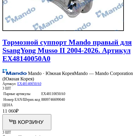
Тормозной суппорт Mando правый для
SsangYong Musso II 2004-2026. Артикул
EX48140050A0
Mando · Южная Корея
Mando — Mando Corporation
(Южная Корея)
Артикул:
EX48140050A0
3 ШТ
Парные артикулы
EX48110050A0
Номер EAN/Штрих-код
8809746699040
ЦЕНА
11 060
₽
В КОРЗИНУ
3 ШТ