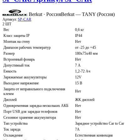
Berkut · Россия
Berkut — TANY (Россия)
Артикул:
SP-CAR
2 ШТ
Вес
0,6 кг
Класс защиты IP
IP44
Монтаж на стену
Нет
Диапазон рабочих температур
от -25 до +45
Размер
180х75х40 мм
Встроенный фонарь
Нет
Допустимый ток
7 А
Емкость
1,2-72 Ач
Заряжаемые аккумуляторы
12V
Выходное напряжение
15 В
Защита от неправильного подключения
Нет
клемм
Дисплей
ЖК дисплей
Одновременная зарядка нескольких АКБ
Нет
Порт USB для зарядки телефонов
Нет
Сезонное хранение аккумулятора
Нет
Тип устройства
Зарядное устройство Car to Car
Ток заряда
7А
Охлаждение
Естественная конвекция