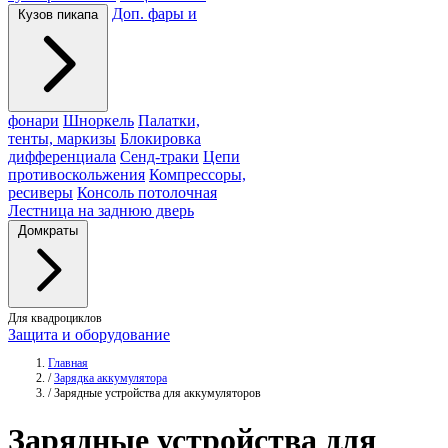
Доп. фары и
Кузов пикапа
фонари
Шноркель
Палатки,
тенты, маркизы
Блокировка
дифференциала
Сенд-траки
Цепи
противоскольжения
Компрессоры,
ресиверы
Консоль потолочная
Лестница на заднюю дверь
Домкраты
Для квадроциклов
Защита и оборудование
Главная
/
Зарядка аккумулятора
/
Зарядные устройства для аккумуляторов
Зарядные
устройства
для