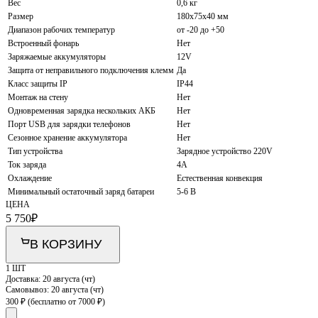
Вес
0,6 кг
Размер
180х75х40 мм
Диапазон рабочих температур
от -20 до +50
Встроенный фонарь
Нет
Заряжаемые аккумуляторы
12V
Защита от неправильного подключения клемм
Да
Класс защиты IP
IP44
Монтаж на стену
Нет
Одновременная зарядка нескольких АКБ
Нет
Порт USB для зарядки телефонов
Нет
Сезонное хранение аккумулятора
Нет
Тип устройства
Зарядное устройство 220V
Ток заряда
4А
Охлаждение
Естественная конвекция
Минимальный остаточный заряд батареи
5-6 В
ЦЕНА
5 750
₽
В КОРЗИНУ
1 ШТ
Доставка:
20 августа (чт)
Самовывоз:
20 августа (чт)
300 ₽
(бесплатно от 7000 ₽)