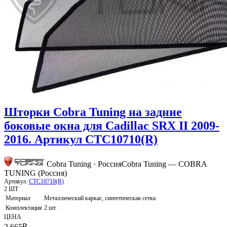
Шторки Cobra Tuning на задние
боковые окна для Cadillac SRX II 2009-
2016. Артикул CTC10710(R)
Cobra Tuning · Россия
Cobra Tuning — COBRA
TUNING (Россия)
Артикул:
CTC10710(R)
2 ШТ
Материал
Металлический каркас, синтетическая сетка
Комплектация
2 шт.
ЦЕНА
2 665
₽