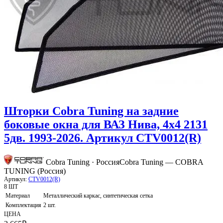
Шторки Cobra Tuning на задние
боковые окна для ВАЗ Нива, 4х4 2131
5дв. 1993-2026. Артикул CTV0012(R)
Cobra Tuning · Россия
Cobra Tuning — COBRA
TUNING (Россия)
Артикул:
CTV0012(R)
8 ШТ
Материал
Металлический каркас, синтетическая сетка
Комплектация
2 шт.
ЦЕНА