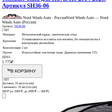
Артикул SH36-06
Nord Winds Auto · Россия
Nord Winds Auto — Nord
Winds Auto (Россия)
Артикул:
SH36-06
2 ШТ
Материал
Металлический каркас, синтетическая сетка
Устанавливается на клипсы или магниты, без вмешательства в
Крепление
конструкцию автомобиля
Комплектация
2 шт.
Прочее
Износостойкая эластичная ткань. Диапазон затемнения 15%
ЦЕНА
1 775
₽
В КОРЗИНУ
2 ШТ
Доставка:
10 августа (пн)
Самовывоз:
10 августа (пн)
300 ₽
(от 2000 ₽; до 2000 ₽ — 400 ₽)