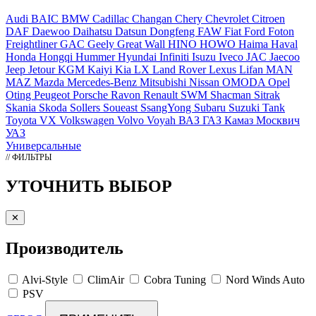
Audi
BAIC
BMW
Cadillac
Changan
Chery
Chevrolet
Citroen
DAF
Daewoo
Daihatsu
Datsun
Dongfeng
FAW
Fiat
Ford
Foton
Freightliner
GAC
Geely
Great Wall
HINO
HOWO
Haima
Haval
Honda
Hongqi
Hummer
Hyundai
Infiniti
Isuzu
Iveco
JAC
Jaecoo
Jeep
Jetour
KGM
Kaiyi
Kia
LX
Land Rover
Lexus
Lifan
MAN
MAZ
Mazda
Mercedes-Benz
Mitsubishi
Nissan
OMODA
Opel
Oting
Peugeot
Porsche
Ravon
Renault
SWM
Shacman
Sitrak
Skania
Skoda
Sollers
Soueast
SsangYong
Subaru
Suzuki
Tank
Toyota
VX
Volkswagen
Volvo
Voyah
ВАЗ
ГАЗ
Камаз
Москвич
УАЗ
Универсальные
// ФИЛЬТРЫ
УТОЧНИТЬ ВЫБОР
✕
Производитель
Alvi-Style
ClimAir
Cobra Tuning
Nord Winds Auto
PSV