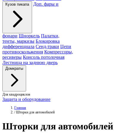
Доп. фары и
Кузов пикапа
фонари
Шноркель
Палатки,
тенты, маркизы
Блокировка
дифференциала
Сенд-траки
Цепи
противоскольжения
Компрессоры,
ресиверы
Консоль потолочная
Лестница на заднюю дверь
Домкраты
Для квадроциклов
Защита и оборудование
Главная
/
Шторки для автомобилей
Шторки
для автомобилей