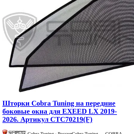
Шторки Cobra Tuning на передние
боковые окна для EXEED LX 2019-
2026. Артикул CTC70219(F)
Cobra Tuning · Россия
Cobra Tuning — COBRA