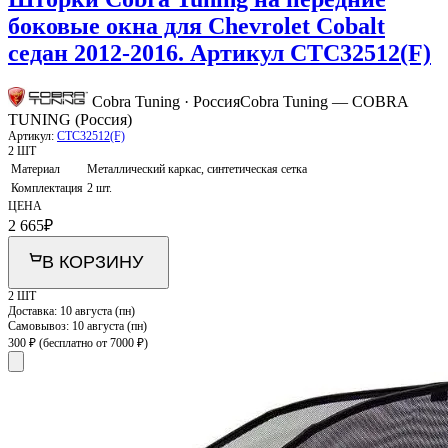
боковые окна для Chevrolet Cobalt
седан 2012-2016. Артикул CTC32512(F)
Cobra Tuning · Россия
Cobra Tuning — COBRA
TUNING (Россия)
Артикул:
CTC32512(F)
2 ШТ
Материал
Металлический каркас, синтетическая сетка
Комплектация
2 шт.
ЦЕНА
2 665
₽
В КОРЗИНУ
2 ШТ
Доставка:
10 августа (пн)
Самовывоз:
10 августа (пн)
300 ₽
(бесплатно от 7000 ₽)