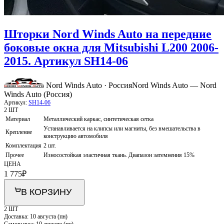
Шторки Nord Winds Auto на передние
боковые окна для Mitsubishi L200 2006-
2015. Артикул SH14-06
Nord Winds Auto · Россия
Nord Winds Auto — Nord
Winds Auto (Россия)
Артикул:
SH14-06
2 ШТ
Материал
Металлический каркас, синтетическая сетка
Устанавливается на клипсы или магниты, без вмешательства в
Крепление
конструкцию автомобиля
Комплектация
2 шт.
Прочее
Износостойкая эластичная ткань. Диапазон затемнения 15%
ЦЕНА
1 775
₽
В КОРЗИНУ
2 ШТ
Доставка:
10 августа (пн)
Самовывоз:
10 августа (пн)