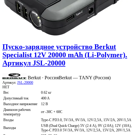
Пуско-зарядное устройство Berkut
Specialist 12V 20000 mAh (Li-Polymer).
Артикул JSL-20000
Berkut · Россия
Berkut — TANY (Россия)
Артикул:
JSL-20000
НЕТ
Вес
0.62 кг
Допустимый ток
400 A
Выходное напряжение
12 В
Диапазон рабочих
от -30С + 60С
температур
Входы
Type-C PD3.0, 5V/3А, 9V/3A, 12V/2,5A, 15V/2A, 20V/1,5A
USB (Dual Quick Charge) 5V (2.4 А), 9V (2.0A); 12V (10A),
Выходы
Type-C PD3.0 5V/3А, 9V/3A, 12V/2,5A, 15V/2A, 20V/1,5A