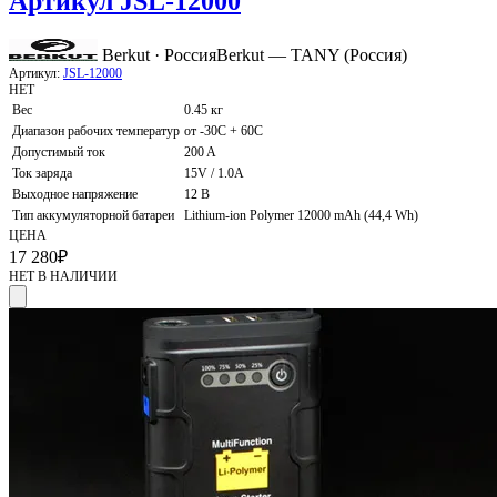
Артикул JSL-12000
Berkut · Россия
Berkut — TANY (Россия)
Артикул:
JSL-12000
НЕТ
Вес
0.45 кг
Диапазон рабочих температур
от -30С + 60С
Допустимый ток
200 A
Ток заряда
15V / 1.0A
Выходное напряжение
12 В
Тип аккумуляторной батареи
Lithium-ion Polymer 12000 mAh (44,4 Wh)
ЦЕНА
17 280
₽
НЕТ В НАЛИЧИИ