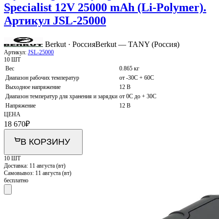
Specialist 12V 25000 mAh (Li-Polymer).
Артикул JSL-25000
Berkut · Россия
Berkut — TANY (Россия)
Артикул:
JSL-25000
10 ШТ
Вес
0.865 кг
Диапазон рабочих температур
от -30С + 60С
Выходное напряжение
12 В
Диапазон температур для хранения и зарядки
от 0С до + 30С
Напряжение
12 В
ЦЕНА
18 670
₽
В КОРЗИНУ
10 ШТ
Доставка:
11 августа (вт)
Самовывоз:
11 августа (вт)
бесплатно