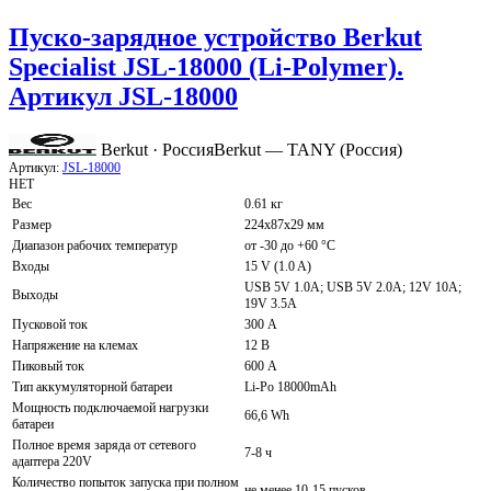
Пуско-зарядное устройство Berkut
Specialist JSL-18000 (Li-Polymer).
Артикул JSL-18000
Berkut · Россия
Berkut — TANY (Россия)
Артикул:
JSL-18000
НЕТ
Вес
0.61 кг
Размер
224х87х29 мм
Диапазон рабочих температур
от -30 до +60 °C
Входы
15 V (1.0 A)
USB 5V 1.0A; USB 5V 2.0A; 12V 10A;
Выходы
19V 3.5A
Пусковой ток
300 А
Напряжение на клемах
12 В
Пиковый ток
600 А
Тип аккумуляторной батареи
Li-Po 18000mАh
Мощность подключаемой нагрузки
66,6 Wh
батареи
Полное время заряда от сетевого
7-8 ч
адаптера 220V
Количество попыток запуска при полном
не менее 10-15 пусков