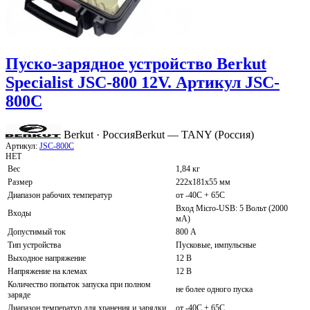
Пуско-зарядное устройство Berkut
Specialist JSC-800 12V. Артикул JSC-
800C
Berkut · Россия
Berkut — TANY (Россия)
Артикул:
JSC-800C
НЕТ
Вес
1,84 кг
Размер
222x181x55 мм
Диапазон рабочих температур
от -40С + 65С
Вход Micro-USB: 5 Вольт (2000
Входы
мА)
Допустимый ток
800 А
Тип устройства
Пусковые, импульсные
Выходное напряжение
12 В
Напряжение на клемах
12 В
Количество попыток запуска при полном
не более одного пуска
заряде
Диапазон температур для хранения и зарядки
от -40С + 65С