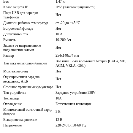
Вес
1,47 кг
Класс защиты IP
IP65 (влагозащищенность)
Порт USB для зарядки
Нет
телефонов
Диапазон рабочих температур
от -20 до +45 °C
Встроенный фонарь
Нет
Допустимый ток
10 А
Емкость
10-200 Ач
Защита от неправильного
Нет
подключения клемм
Размер
254x140x74 мм
Все типы 12-ти вольтовых батарей (Сa/Ca, MF,
Тип аккумуляторной батареи
AGM, VRLA, GEL)
Монтаж на стену
Нет
Одновременная зарядка
Нет
нескольких АКБ
Сезонное хранение аккумулятора
Нет
Тип устройства
Зарядное устройство 220V
Ток заряда
10А
Охлаждение
Естественная конвекция
Минимальный остаточный заряд
2 В
батареи
Выходное напряжение
12 В
Напряжение
220-240 В, 50-60 Гц