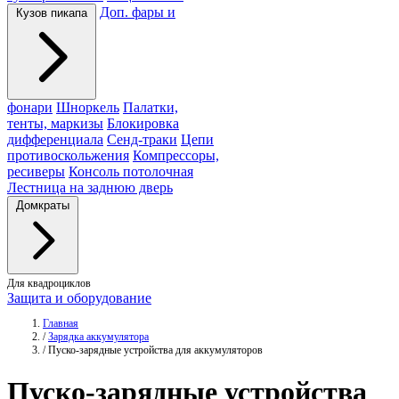
Доп. фары и
Кузов пикапа
фонари
Шноркель
Палатки,
тенты, маркизы
Блокировка
дифференциала
Сенд-траки
Цепи
противоскольжения
Компрессоры,
ресиверы
Консоль потолочная
Лестница на заднюю дверь
Домкраты
Для квадроциклов
Защита и оборудование
Главная
/
Зарядка аккумулятора
/
Пуско-зарядные устройства для аккумуляторов
Пуско-зарядные
устройства