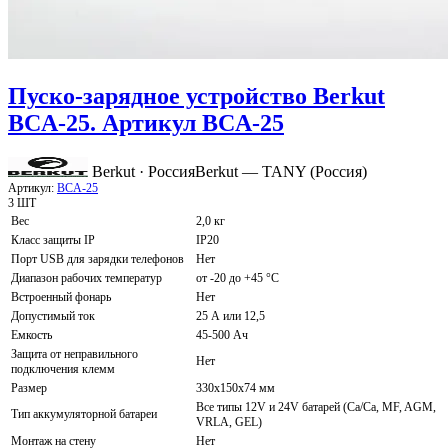
Пуско-зарядное устройство Berkut
BCA-25. Артикул BCA-25
Berkut · Россия
Berkut — TANY (Россия)
Артикул:
BCA-25
3 ШТ
Вес
2,0 кг
Класс защиты IP
IP20
Порт USB для зарядки телефонов
Нет
Диапазон рабочих температур
от -20 до +45 °C
Встроенный фонарь
Нет
Допустимый ток
25 А или 12,5
Емкость
45-500 Ач
Защита от неправильного
Нет
подключения клемм
Размер
330x150x74 мм
Все типы 12V и 24V батарей (Сa/Ca, MF, AGM,
Тип аккумуляторной батареи
VRLA, GEL)
Монтаж на стену
Нет