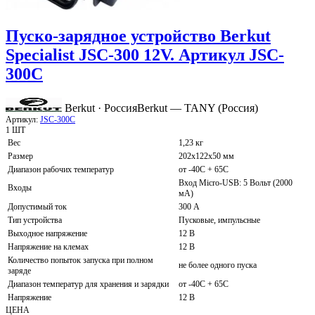
Пуско-зарядное устройство Berkut
Specialist JSC-300 12V. Артикул JSC-
300C
Berkut · Россия
Berkut — TANY (Россия)
Артикул:
JSC-300C
1 ШТ
Вес
1,23 кг
Размер
202x122x50 мм
Диапазон рабочих температур
от -40С + 65С
Вход Micro-USB: 5 Вольт (2000
Входы
мА)
Допустимый ток
300 А
Тип устройства
Пусковые, импульсные
Выходное напряжение
12 В
Напряжение на клемах
12 В
Количество попыток запуска при полном
не более одного пуска
заряде
Диапазон температур для хранения и зарядки
от -40С + 65С
Напряжение
12 В
ЦЕНА