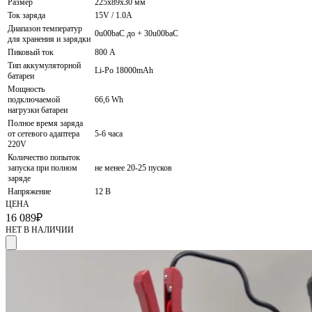
Размер
225x89x30 мм
Ток заряда
15V / 1.0A
Диапазон температур
0u00baС до + 30u00baС
для хранения и зарядки
Пиковый ток
800 А
Тип аккумуляторной
Li-Po 18000mАh
батареи
Мощность
подключаемой
66,6 Wh
нагрузки батареи
Полное время заряда
от сетевого адаптера
5-6 часа
220V
Количество попыток
запуска при полном
не менее 20-25 пусков
заряде
Напряжение
12 В
ЦЕНА
16 089
₽
НЕТ В НАЛИЧИИ