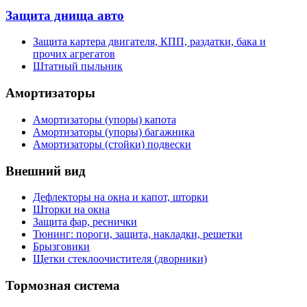
Защита днища авто
Защита картера двигателя, КПП, раздатки, бака и
прочих агрегатов
Штатный пыльник
Амортизаторы
Амортизаторы (упоры) капота
Амортизаторы (упоры) багажника
Амортизаторы (стойки) подвески
Внешний вид
Дефлекторы на окна и капот, шторки
Шторки на окна
Защита фар, реснички
Тюнинг: пороги, защита, накладки, решетки
Брызговики
Щетки стеклоочистителя (дворники)
Тормозная система