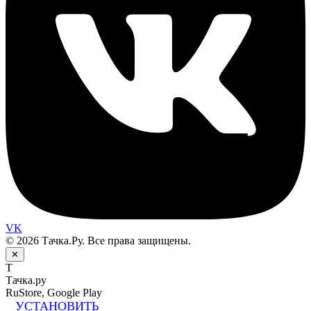
VK
© 2026 Тачка.Ру. Все права защищены.
✕
Т
Тачка.ру
RuStore, Google Play
УСТАНОВИТЬ