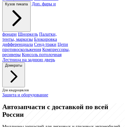
Доп. фары и
Кузов пикапа
фонари
Шноркель
Палатки,
тенты, маркизы
Блокировка
дифференциала
Сенд-траки
Цепи
противоскольжения
Компрессоры,
ресиверы
Консоль потолочная
Лестница на заднюю дверь
Домкраты
Для квадроциклов
Защита и оборудование
Автозапчасти с доставкой по всей
России
Миллионы запчастей для легковых и грузовых автомобилей.