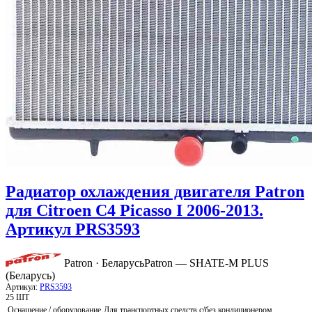
Радиатор охлаждения двигателя Patron
для Citroen C4 Picasso I 2006-2013.
Артикул PRS3593
Patron · Беларусь
Patron — SHATE-M PLUS
(Беларусь)
Артикул:
PRS3593
25 ШТ
Оснащение / оборудование
Для транспортных средств с/без кондиционером