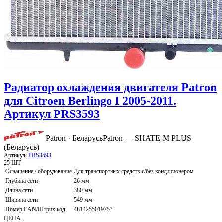
Радиатор охлаждения двигателя Patron
для Citroen Berlingo I 2005-2011.
Артикул PRS3593
Patron · Беларусь
Patron — SHATE-M PLUS
(Беларусь)
Артикул:
PRS3593
25 ШТ
Оснащение / оборудование
Для транспортных средств с/без кондиционером
Глубина сети
26 мм
Длина сети
380 мм
Ширина сети
549 мм
Номер EAN/Штрих-код
4814255019757
ЦЕНА