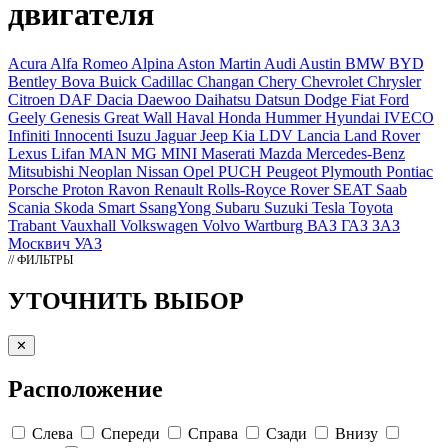
двигателя
Acura
Alfa Romeo
Alpina
Aston Martin
Audi
Austin
BMW
BYD
Bentley
Bova
Buick
Cadillac
Changan
Chery
Chevrolet
Chrysler
Citroen
DAF
Dacia
Daewoo
Daihatsu
Datsun
Dodge
Fiat
Ford
Geely
Genesis
Great Wall
Haval
Honda
Hummer
Hyundai
IVECO
Infiniti
Innocenti
Isuzu
Jaguar
Jeep
Kia
LDV
Lancia
Land Rover
Lexus
Lifan
MAN
MG
MINI
Maserati
Mazda
Mercedes-Benz
Mitsubishi
Neoplan
Nissan
Opel
PUCH
Peugeot
Plymouth
Pontiac
Porsche
Proton
Ravon
Renault
Rolls-Royce
Rover
SEAT
Saab
Scania
Skoda
Smart
SsangYong
Subaru
Suzuki
Tesla
Toyota
Trabant
Vauxhall
Volkswagen
Volvo
Wartburg
ВАЗ
ГАЗ
ЗАЗ
Москвич
УАЗ
// ФИЛЬТРЫ
УТОЧНИТЬ ВЫБОР
✕
Расположение
Слева
Спереди
Справа
Сзади
Внизу