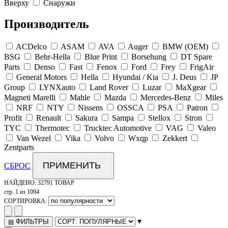
Вверху
Снаружи
Производитель
ACDelco
ASAM
AVA
Auger
BMW (OEM)
BSG
Behr-Hella
Blue Print
Borsehung
DT Spare
Parts
Denso
Fast
Fenox
Ford
Frey
FrigAir
General Motors
Hella
Hyundai / Kia
J. Deus
JP
Group
LYNXauto
Land Rover
Luzar
MaXgear
Magneti Marelli
Mahle
Mazda
Mercedes-Benz
Miles
NRF
NTY
Nissens
OSSCA
PSA
Patron
Profit
Renault
Sakura
Sampa
Stellox
Stron
TYC
Thermotec
Trucktec Automotive
VAG
Valeo
Van Wezel
Vika
Volvo
Wxqp
Zekkert
Zentparts
ПРИМЕНИТЬ
СБРОС
НАЙДЕНО:
32791 ТОВАР
стр. 1 из 1094
СОРТИРОВКА:
▾
ФИЛЬТРЫ
▤