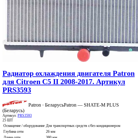
Радиатор охлаждения двигателя Patron
для Citroen C5 II 2008-2017. Артикул
PRS3593
Patron · Беларусь
Patron — SHATE-M PLUS
(Беларусь)
Артикул:
PRS3593
25 ШТ
Оснащение / оборудование
Для транспортных средств с/без кондиционером
Глубина сети
26 мм
Длина сети
380 мм