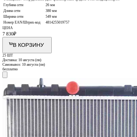
Глубина сети
26 мм
Длина сети
380 мм
Ширина сети
549 мм
Номер EAN/Штрих-код
4814255019757
ЦЕНА
7 830
₽
В КОРЗИНУ
25 ШТ
Доставка:
10 августа (пн)
Самовывоз:
10 августа (пн)
бесплатно