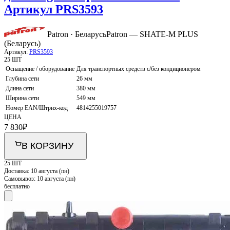
Артикул PRS3593
Patron · Беларусь
Patron — SHATE-M PLUS
(Беларусь)
Артикул:
PRS3593
25 ШТ
Оснащение / оборудование
Для транспортных средств с/без кондиционером
Глубина сети
26 мм
Длина сети
380 мм
Ширина сети
549 мм
Номер EAN/Штрих-код
4814255019757
ЦЕНА
7 830
₽
В КОРЗИНУ
25 ШТ
Доставка:
10 августа (пн)
Самовывоз:
10 августа (пн)
бесплатно