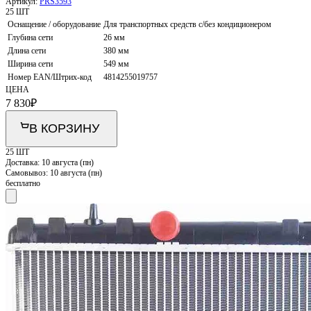
Артикул:
PRS3593
25 ШТ
Оснащение / оборудование
Для транспортных средств с/без кондиционером
Глубина сети
26 мм
Длина сети
380 мм
Ширина сети
549 мм
Номер EAN/Штрих-код
4814255019757
ЦЕНА
7 830
₽
В КОРЗИНУ
25 ШТ
Доставка:
10 августа (пн)
Самовывоз:
10 августа (пн)
бесплатно