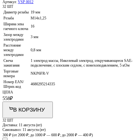
Артикул:
VSP 0012
32 ШТ
Диаметр резьбы
19 мм
Резьба
M14x1,25
Ширина зева
16
гаечного ключа
Зазор между
3 мм
электродами
Расстояние
между
0,8 мм
электродами
Свеча
1 электрод массы, Никелевый электрод, откручивающееся SAE-
зажигания
подключение, с плоским седлом, с помехоподавлением, 5 кОм
Торговые
NKP6FR-V
номера
Номер EAN/
4680295214335
Штрих-код
ЦЕНА
558
₽
В КОРЗИНУ
32 ШТ
Доставка:
11 августа (вт)
Самовывоз:
11 августа (вт)
300 ₽
(от 2000 ₽; до 1000 ₽ — 600 ₽; до 2000 ₽ — 400 ₽)