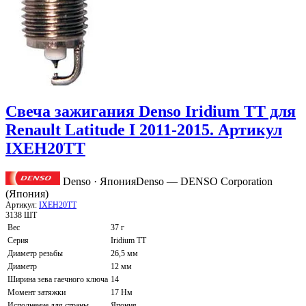
Свеча зажигания Denso Iridium TT для
Renault Latitude I 2011-2015. Артикул
IXEH20TT
Denso · Япония
Denso — DENSO Corporation
(Япония)
Артикул:
IXEH20TT
3138 ШТ
Вес
37 г
Серия
Iridium TT
Диаметр резьбы
26,5 мм
Диаметр
12 мм
Ширина зева гаечного ключа
14
Момент затяжки
17 Нм
Исполнение для страны
Япония