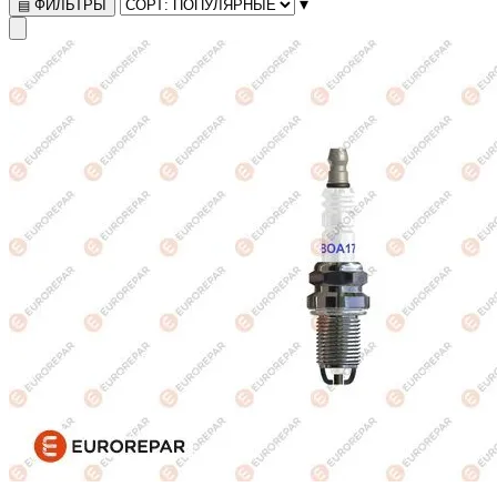
▾
ФИЛЬТРЫ
▤