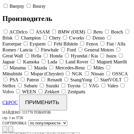
Вверху
Внизу
Производитель
ACDelco
ASAM
BMW (OEM)
Beru
Bosch
Brisk
Champion
Chery
Cworks
Denso
Eurorepar
Eyquem
Febi Bilstein
Fenox
Fiat / Alfa
Romeo / Lancia
Finwhale
Ford
General Motors
Great Wall
Hella
Honda
Hyundai / Kia
Isuzu
Jaguar
Kamoka
Lada
Land Rover
Magneti Marelli
Masuma
Mazda
Mercedes-Benz
Miles
Mitsubishi
Mopar (Chrysler)
NGK
Nissan
OSSCA
PSA
Patron
Renault
SsangYong
StartVOLT
Stellox
Subaru
Suzuki
Toyota
VAG
Valeo
Volvo
WEEN
Zekkert
Zentparts
ПРИМЕНИТЬ
СБРОС
НАЙДЕНО:
111770 ТОВАРОВ
стр. 1 из 3726
СОРТИРОВКА: