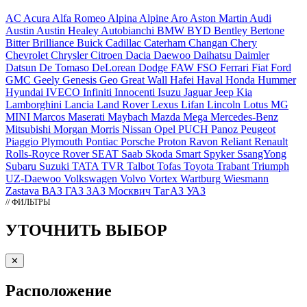
AC
Acura
Alfa Romeo
Alpina
Alpine
Aro
Aston Martin
Audi
Austin
Austin Healey
Autobianchi
BMW
BYD
Bentley
Bertone
Bitter
Brilliance
Buick
Cadillac
Caterham
Changan
Chery
Chevrolet
Chrysler
Citroen
Dacia
Daewoo
Daihatsu
Daimler
Datsun
De Tomaso
DeLorean
Dodge
FAW
FSO
Ferrari
Fiat
Ford
GMC
Geely
Genesis
Geo
Great Wall
Hafei
Haval
Honda
Hummer
Hyundai
IVECO
Infiniti
Innocenti
Isuzu
Jaguar
Jeep
Kia
Lamborghini
Lancia
Land Rover
Lexus
Lifan
Lincoln
Lotus
MG
MINI
Marcos
Maserati
Maybach
Mazda
Mega
Mercedes-Benz
Mitsubishi
Morgan
Morris
Nissan
Opel
PUCH
Panoz
Peugeot
Piaggio
Plymouth
Pontiac
Porsche
Proton
Ravon
Reliant
Renault
Rolls-Royce
Rover
SEAT
Saab
Skoda
Smart
Spyker
SsangYong
Subaru
Suzuki
TATA
TVR
Talbot
Tofas
Toyota
Trabant
Triumph
UZ-Daewoo
Volkswagen
Volvo
Vortex
Wartburg
Wiesmann
Zastava
ВАЗ
ГАЗ
ЗАЗ
Москвич
ТагАЗ
УАЗ
// ФИЛЬТРЫ
УТОЧНИТЬ ВЫБОР
✕
Расположение