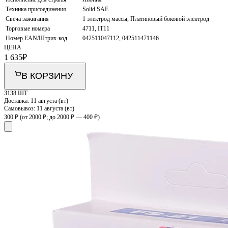
Техника присоединения
Solid SAE
Свеча зажигания
1 электрод массы, Платиновый боковой электрод
Торговые номера
4711, IT11
Номер EAN/Штрих-код
042511047112, 042511471146
ЦЕНА
1 635
₽
В КОРЗИНУ
3138 ШТ
Доставка:
11 августа (вт)
Самовывоз:
11 августа (вт)
300 ₽
(от 2000 ₽; до 2000 ₽ — 400 ₽)