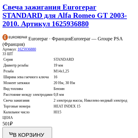
Свеча зажигания Eurorepar
STANDARD для Alfa Romeo GT 2003-
2010. Артикул 1625936880
Eurorepar · Франция
Eurorepar — Groupe PSA
(Франция)
Артикул:
1625936880
33 ШТ
Серия
STANDARD
Диаметр резьбы
19 мм
Резьба
M14x1,25
Ширина зева гаечного ключа
16
Момент затяжки
20 Нм, 30 Нм
Вид топлива
Бензин
Расстояние между электродами
0,8 мм
Свеча зажигания
2 электрода массы, Никелево-медный электрод
Торговые номера
HEAT INDEX 15
Калильное число
HI15
ЦЕНА
501
₽
В КОРЗИНУ