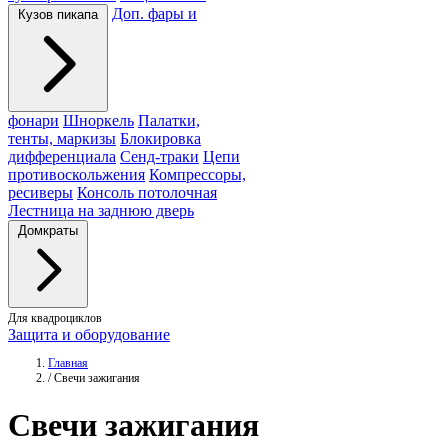
Доп. фары и
Кузов пикапа
фонари
Шноркель
Палатки,
тенты, маркизы
Блокировка
дифференциала
Сенд-траки
Цепи
противоскольжения
Компрессоры,
ресиверы
Консоль потолочная
Лестница на заднюю дверь
Домкраты
Для квадроциклов
Защита и оборудование
Главная
/
Свечи зажигания
Свечи
зажигания