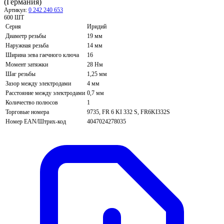
(Германия)
Артикул:
0 242 240 653
600 ШТ
Серия
Иридий
Диаметр резьбы
19 мм
Наружная резьба
14 мм
Ширина зева гаечного ключа
16
Момент затяжки
28 Нм
Шаг резьбы
1,25 мм
Зазор между электродами
4 мм
Расстояние между электродами
0,7 мм
Количество полюсов
1
Торговые номера
9735, FR 6 KI 332 S, FR6KI332S
Номер EAN/Штрих-код
4047024278035