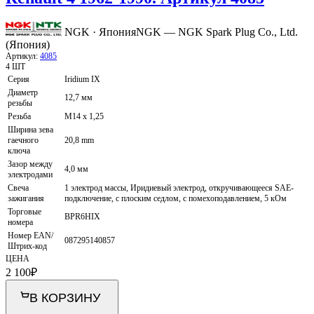
NGK · Япония
NGK — NGK Spark Plug Co., Ltd.
(Япония)
Артикул:
4085
4 ШТ
Серия
Iridium IX
Диаметр
12,7 мм
резьбы
Резьба
M14 x 1,25
Ширина зева
гаечного
20,8 mm
ключа
Зазор между
4,0 мм
электродами
Свеча
1 электрод массы, Иридиевый электрод, откручивающееся SAE-
зажигания
подключение, с плоским седлом, с помехоподавлением, 5 кОм
Торговые
BPR6HIX
номера
Номер EAN/
087295140857
Штрих-код
ЦЕНА
2 100
₽
В КОРЗИНУ