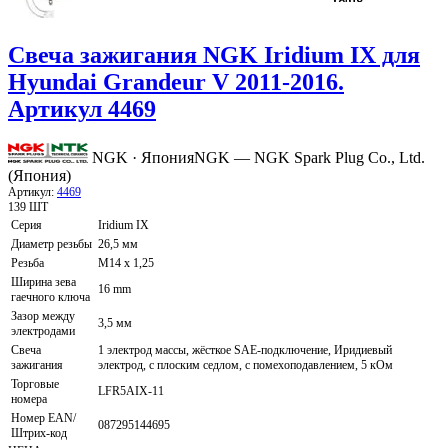
Свеча зажигания NGK Iridium IX для
Hyundai Grandeur V 2011-2016.
Артикул 4469
NGK · Япония
NGK — NGK Spark Plug Co., Ltd.
(Япония)
Артикул:
4469
139 ШТ
Серия
Iridium IX
Диаметр резьбы
26,5 мм
Резьба
M14 x 1,25
Ширина зева
16 mm
гаечного ключа
Зазор между
3,5 мм
электродами
Свеча
1 электрод массы, жёсткое SAE-подключение, Иридиевый
зажигания
электрод, с плоским седлом, с помехоподавлением, 5 кОм
Торговые
LFR5AIX-11
номера
Номер EAN/
087295144695
Штрих-код