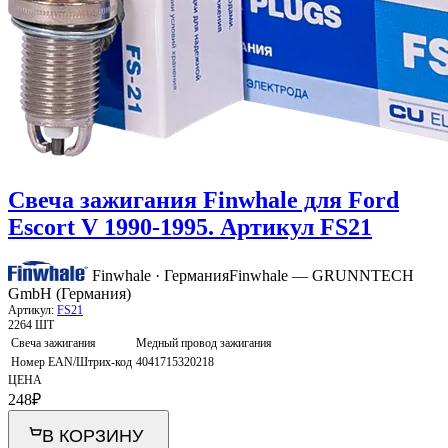
Свеча зажигания Finwhale для Ford
Escort V 1990-1995. Артикул FS21
Finwhale · Германия
Finwhale — GRUNNTECH
GmbH (Германия)
Артикул:
FS21
2264 ШТ
Свеча зажигания
Медный провод зажигания
Номер EAN/Штрих-код
4041715320218
ЦЕНА
248
₽
В КОРЗИНУ