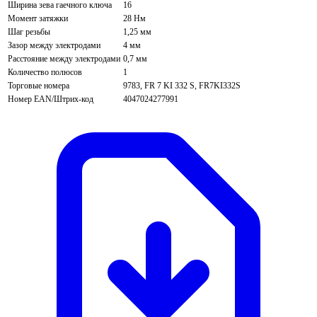
Ширина зева гаечного ключа
16
Момент затяжки
28 Нм
Шаг резьбы
1,25 мм
Зазор между электродами
4 мм
Расстояние между электродами
0,7 мм
Количество полюсов
1
Торговые номера
9783, FR 7 KI 332 S, FR7KI332S
Номер EAN/Штрих-код
4047024277991